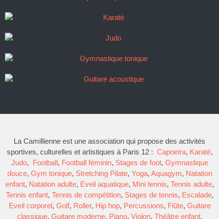
La Camillienne est une association qui propose des activités
sportives, culturelles et artistiques à Paris 12 :
Capoeira
,
Karaté
,
Judo
,
Football
,
Football féminin
,
Stages de foot
,
Gymnastique
douce
,
Gym tonique
,
Stretching Pilate
,
Yoga
,
Aquagym
,
Natation
enfant
,
Natation adulte
,
Eveil aquatique
,
Mini tennis
,
Tennis adulte
,
Tennis enfant
,
Tennis de compétition
,
Stages de tennis
,
Escalade
,
Eveil corporel
,
Golf
,
Roller
,
Hip hop
,
Percussions
,
Flûte
,
Guitare
classique
,
Guitare moderne
,
Piano
,
Violon
,
Théâtre enfant
,