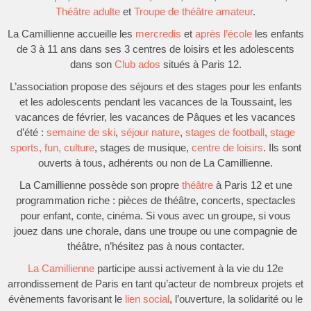
Théâtre adulte
et
Troupe de théâtre amateur
.
La Camillienne accueille les
mercredis
et
après l’école
les enfants
de 3 à 11 ans dans ses 3 centres de loisirs et les adolescents
dans son
Club ados
situés à Paris 12.
L’association propose des séjours et des stages pour les enfants
et les adolescents pendant les vacances de la Toussaint, les
vacances de février, les vacances de Pâques et les vacances
d’été :
semaine de ski
,
séjour nature
,
stages de football
,
stage
sports, fun, culture
, stages de musique,
centre de loisirs
. Ils sont
ouverts à tous, adhérents ou non de La Camillienne.
La Camillienne possède son propre
théâtre
à Paris 12 et une
programmation riche : pièces de théâtre, concerts, spectacles
pour enfant, conte, cinéma. Si vous avec un groupe, si vous
jouez dans une chorale, dans une troupe ou une compagnie de
théâtre, n’hésitez pas à nous contacter.
La Camillienne
participe aussi activement à la vie du 12e
arrondissement de Paris en tant qu’acteur de nombreux projets et
évènements favorisant le
lien social
, l’ouverture, la solidarité ou le