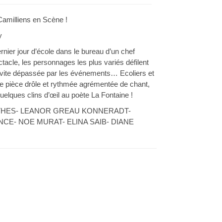
Camilliens en Scène !
y
rnier jour d’école dans le bureau d’un chef
acle, les personnages les plus variés défilent
e, vite dépassée par les événements… Ecoliers et
e pièce drôle et rythmée agrémentée de chant,
elques clins d’œil au poète La Fontaine !
THES- LEANOR GREAU KONNERADT-
NCE- NOE MURAT- ELINA SAIB- DIANE